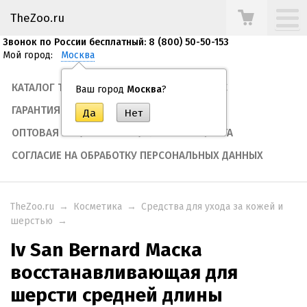
TheZoo.ru
Звонок по России бесплатный: 8 (800) 50-50-153
Мой город:
Москва
КАТАЛОГ ТОВАРОВ
ТЕГИ
О НАС
Ваш город
Москва
?
ГАРАНТИЯ
ОПЛАТА И ДОСТАВКА
ОПТОВАЯ ЗАКУПКА
ПУБЛИЧНАЯ ОФЕРТА
СОГЛАСИЕ НА ОБРАБОТКУ ПЕРСОНАЛЬНЫХ ДАННЫХ
TheZoo.ru
→
Косметика
→
Средства для ухода за кожей и
шерстью
→
Iv San Bernard Маска
восстанавливающая для
шерсти средней длины