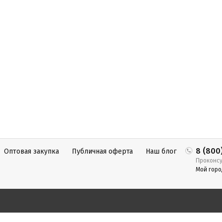
8 (800
Оптовая закупка
Публичная оферта
Наш блог
Проконсу
Мой горо
 ОГРНИП 309691504800016