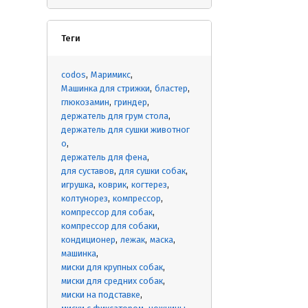
Теги
codos
Маримикс
Машинка для стрижки
бластер
глюкозамин
гриндер
держатель для грум стола
держатель для сушки животног
о
держатель для фена
для суставов
для сушки собак
игрушка
коврик
когтерез
колтунорез
компрессор
компрессор для собак
компрессор для собаки
кондиционер
лежак
маска
машинка
миски для крупных собак
миски для средних собак
миски на подставке