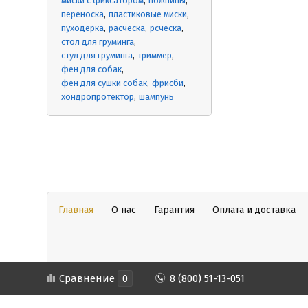
миски с фиксатором
ножницы
переноска
пластиковые миски
пуходерка
расческа
рсческа
стол для груминга
стул для груминга
триммер
фен для собак
фен для сушки собак
фрисби
хондропротектор
шампунь
Главная
О нас
Гарантия
Оплата и доставка
Сравнение
0
8 (800) 51-13-051
Copyright © 2013 - 2023 Все права защищены ИП Грибанова ВВ